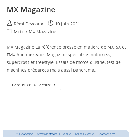
MX Magazine
Rémi Deveaux
10 juin 2021
Moto
/
MX Magazine
MX Magazine La référence presse en matière de MX, SX et
FMX Abonnez-vous Magazine spécialisé motocross,
supercross et freestyle. Essais de motos d’usine, test de
machines préparées mais aussi panorama…
Continuer La Lecture
4×4 Magazine
|
Armes de chasse
|
Bol d’Or
|
Bol d’Or Classic
|
Chassons.com
|