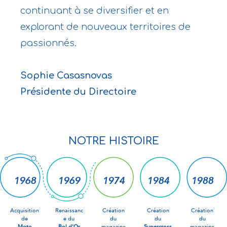
continuant à se diversifier et en
explorant de nouveaux territoires de
passionnés.
Sophie Casasnovas
Présidente du Directoire
NOTRE HISTOIRE
1968
1969
1974
1984
1988
Acquisition
Renaissanc
Création
Création
Création
de
e du
du
du
du
Moto
Bol d'Or
magazine
Supercross
magazine