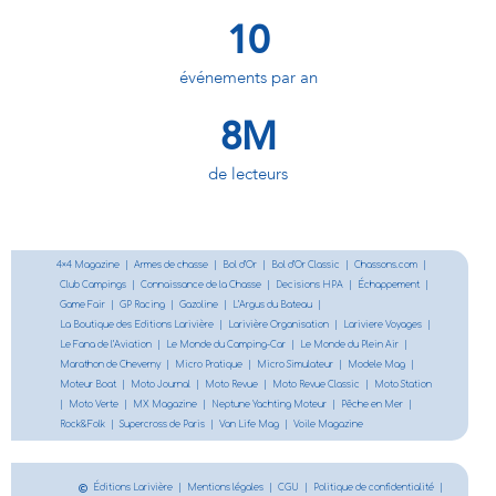
10
événements par an
8
M
de lecteurs
4×4 Magazine
|
Armes de chasse
|
Bol d’Or
|
Bol d’Or Classic
|
Chassons.com
|
Club Campings
|
Connaissance de la Chasse
|
Decisions HPA
|
Échappement
|
Game Fair
|
GP Racing
|
Gazoline
|
L’Argus du Bateau
|
La Boutique des Editions Larivière
|
Larivière Organisation
|
Lariviere Voyages
|
Le Fana de l’Aviation
|
Le Monde du Camping-Car
|
Le Monde du Plein Air
|
Marathon de Cheverny
|
Micro Pratique
|
Micro Simulateur
|
Modele Mag
|
Moteur Boat
|
Moto Journal
|
Moto Revue
|
Moto Revue Classic
|
Moto Station
|
Moto Verte
|
MX Magazine
|
Neptune Yachting Moteur
|
Pêche en Mer
|
Rock&Folk
|
Supercross de Paris
|
Van Life Mag
|
Voile Magazine
Éditions Larivière
|
Mentions légales
|
CGU
|
Politique de confidentialité
|