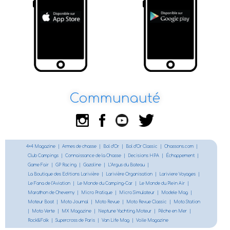
Communauté
4×4 Magazine
|
Armes de chasse
|
Bol d’Or
|
Bol d’Or Classic
|
Chassons.com
|
Club Campings
|
Connaissance de la Chasse
|
Decisions HPA
|
Échappement
|
Game Fair
|
GP Racing
|
Gazoline
|
L’Argus du Bateau
|
La Boutique des Editions Larivière
|
Larivière Organisation
|
Lariviere Voyages
|
Le Fana de l’Aviation
|
Le Monde du Camping-Car
|
Le Monde du Plein Air
|
Marathon de Cheverny
|
Micro Pratique
|
Micro Simulateur
|
Modele Mag
|
Moteur Boat
|
Moto Journal
|
Moto Revue
|
Moto Revue Classic
|
Moto Station
|
Moto Verte
|
MX Magazine
|
Neptune Yachting Moteur
|
Pêche en Mer
|
Rock&Folk
|
Supercross de Paris
|
Van Life Mag
|
Voile Magazine