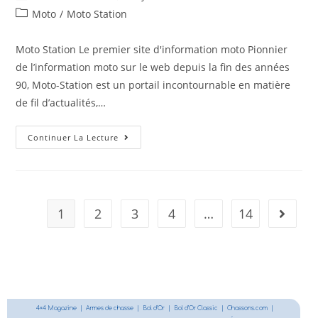
Moto
/
Moto Station
Moto Station Le premier site d'information moto Pionnier
de l’information moto sur le web depuis la fin des années
90, Moto-Station est un portail incontournable en matière
de fil d’actualités,…
Continuer La Lecture
1
2
3
4
…
14
4×4 Magazine
|
Armes de chasse
|
Bol d’Or
|
Bol d’Or Classic
|
Chassons.com
|