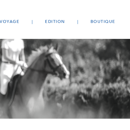
 VOYAGE
EDITION
BOUTIQUE