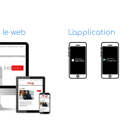
 le web
L'application