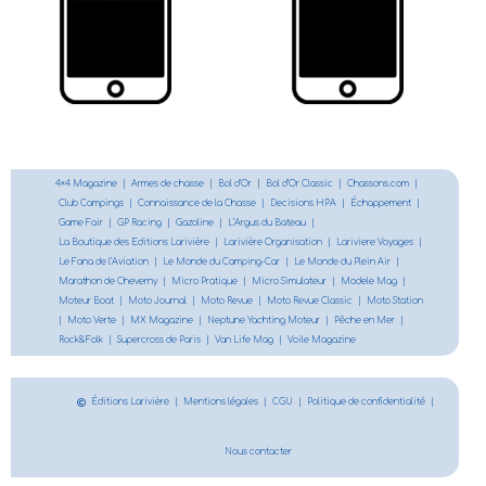
4×4 Magazine
|
Armes de chasse
|
Bol d’Or
|
Bol d’Or Classic
|
Chassons.com
|
Club Campings
|
Connaissance de la Chasse
|
Decisions HPA
|
Échappement
|
Game Fair
|
GP Racing
|
Gazoline
|
L’Argus du Bateau
|
La Boutique des Editions Larivière
|
Larivière Organisation
|
Lariviere Voyages
|
Le Fana de l’Aviation
|
Le Monde du Camping-Car
|
Le Monde du Plein Air
|
Marathon de Cheverny
|
Micro Pratique
|
Micro Simulateur
|
Modele Mag
|
Moteur Boat
|
Moto Journal
|
Moto Revue
|
Moto Revue Classic
|
Moto Station
|
Moto Verte
|
MX Magazine
|
Neptune Yachting Moteur
|
Pêche en Mer
|
Rock&Folk
|
Supercross de Paris
|
Van Life Mag
|
Voile Magazine
Éditions Larivière
|
Mentions légales
|
CGU
|
Politique de confidentialité
|
Nous contacter